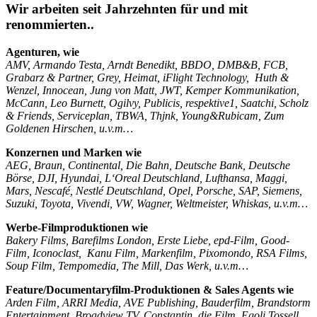
Wir arbeiten seit Jahrzehnten für und mit
renommierten..
Agenturen, wie
AMV, Armando Testa, Arndt Benedikt, BBDO, DMB&B, FCB,
Grabarz & Partner, Grey, Heimat, iFlight Technology, Huth &
Wenzel, Innocean, Jung von Matt, JWT, Kemper Kommunikation,
McCann, Leo Burnett, Ogilvy, Publicis, respektive1, Saatchi, Scholz
& Friends, Serviceplan, TBWA, Thjnk, Young&Rubicam, Zum
Goldenen Hirschen, u.v.m…
Konzernen und Marken wie
AEG, Braun, Continental, Die Bahn, Deutsche Bank, Deutsche
Börse, DJI, Hyundai, L‘Oreal Deutschland, Lufthansa, Maggi,
Mars, Nescafé, Nestlé Deutschland, Opel, Porsche, SAP, Siemens,
Suzuki, Toyota, Vivendi, VW, Wagner, Weltmeister, Whiskas, u.v.m…
Werbe-Filmproduktionen wie
Bakery Films, Barefilms London, Erste Liebe, epd-Film, Good-
Film, Iconoclast, Kanu Film, Markenfilm, Pixomondo, RSA Films,
Soup Film, Tempomedia, The Mill, Das Werk, u.v.m…
Feature/Documentaryfilm-Produktionen & Sales Agents wie
Arden Film, ARRI Media,
AVE Publishing, Bauderfilm,
Brandstorm
Entertainment, Broadview TV, Constantin, die Film, Egoli Tossell,