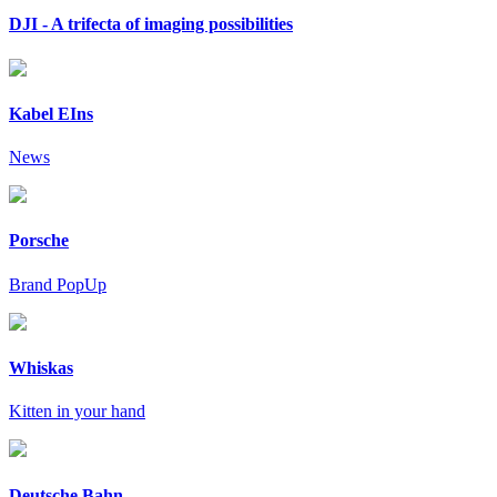
DJI - A trifecta of imaging possibilities
Kabel EIns
News
Porsche
Brand PopUp
Whiskas
Kitten in your hand
Deutsche Bahn