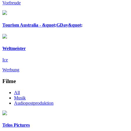
Vorfreude
Tourism Australia - &quot;GDay&quot;
Weltmeister
Ice
Werbung
Filme
All
Musik
Audiopostproduktion
Telos Pictures