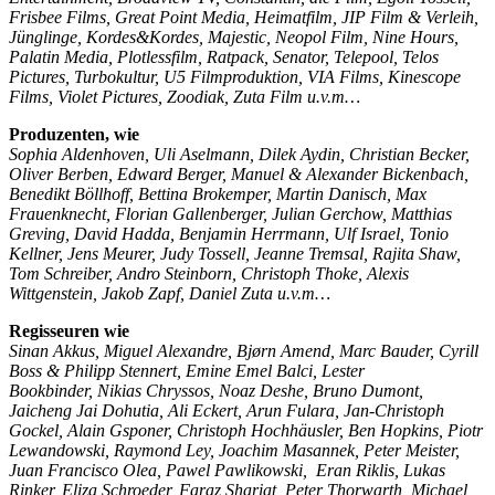
Frisbee Films, Great Point Media, Heimatfilm,
JIP Film & Verleih,
Jünglinge,
Kordes&Kordes, Majestic, Neopol Film, Nine Hours,
Palatin Media, Plotlessfilm, Ratpack, Senator, Telepool, Telos
Pictures, Turbokultur,
U5 Filmproduktion,
VIA Films, Kinescope
Films, Violet Pictures, Zoodiak, Zuta Film u.v.m…
Produzenten, wie
Sophia Aldenhoven, Uli Aselmann, Dilek Aydin, Christian Becker,
Oliver Berben, Edward Berger,
Manuel & Alexander Bickenbach,
Benedikt Böllhoff, Bettina Brokemper, Martin Danisch, Max
Frauenknecht,
Florian Gallenberger, Julian Gerchow, Matthias
Greving, David Hadda, Benjamin Herrmann, Ulf Israel, Tonio
Kellner, Jens Meurer, Judy Tossell, Jeanne Tremsal, Rajita Shaw,
Tom Schreiber,
Andro Steinborn, Christoph Thoke, Alexis
Wittgenstein, Jakob Zapf,
Daniel Zuta u.v.m…
Regisseuren wie
Sinan Akkus, Miguel Alexandre, Bjørn Amend,
Marc Bauder,
Cyrill
Boss & Philipp Stennert, Emine Emel Balci, Lester
Bookbinder,
Nikias Chryssos,
Noaz Deshe, Bruno Dumont,
Jaicheng Jai Dohutia,
Ali Eckert,
Arun Fulara,
Jan-Christoph
Gockel, Alain Gsponer,
Christoph Hochhäusler, Ben Hopkins, Piotr
Lewandowski,
Raymond Ley,
Joachim Masannek,
Peter Meister,
Juan Francisco Olea, Pawel Pawlikowski,
Eran Riklis, Lukas
Rinker,
Eliza Schroeder, Faraz Shariat, Peter Thorwarth,
Michael