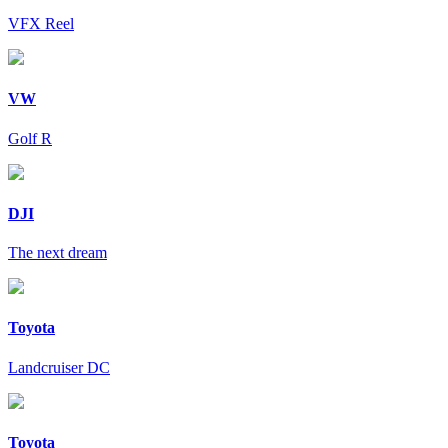
VFX Reel
VW
Golf R
DJI
The next dream
Toyota
Landcruiser DC
Toyota